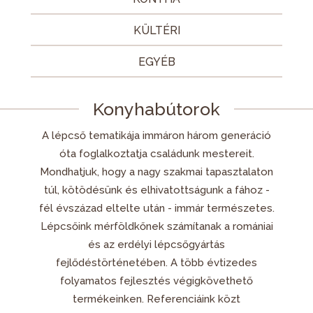
KÜLTÉRI
EGYÉB
Konyhabútorok
A lépcső tematikája immáron három generáció
óta foglalkoztatja családunk mestereit.
Mondhatjuk, hogy a nagy szakmai tapasztalaton
túl, kötödésünk és elhivatottságunk a fához -
fél évszázad eltelte után - immár természetes.
Lépcsőink mérföldkőnek számítanak a romániai
és az erdélyi lépcsőgyártás
fejlődéstörténetében. A több évtizedes​
folyamatos fejlesztés végigkövethető
termékeinken. Referenciáink közt