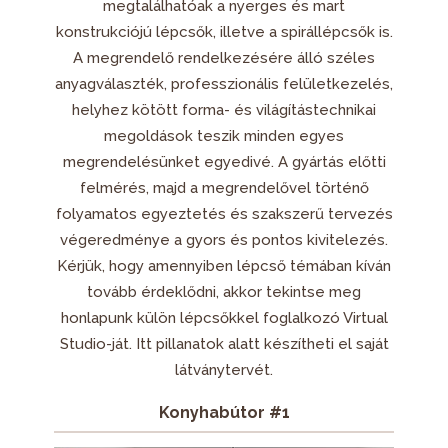
megtalálhatóak a nyerges és mart
konstrukciójú lépcsők, illetve a spirállépcsők is.
A megrendelő rendelkezésére álló széles
anyagválaszték, professzionális felületkezelés,
helyhez kötött forma- és világítástechnikai
megoldások teszik minden egyes
megrendelésünket egyedivé. A gyártás előtti
felmérés, majd a megrendelővel történő
folyamatos egyeztetés és szakszerű tervezés
végeredménye a gyors és pontos kivitelezés.
Kérjük, hogy amennyiben lépcső témában kíván
tovább érdeklődni, akkor tekintse meg
honlapunk külön lépcsőkkel foglalkozó Virtual
Studio-ját. Itt pillanatok alatt készítheti el saját
látványtervét.
Konyhabútor #1