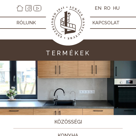
EN
RO
HU
RÓLUNK
KAPCSOLAT
TERMÉKEK
KÖZÖSSÉGI
KONYHA